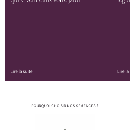
qui vivent dans votre jardin
légu
Lire la suite
Lire la
POURQUOI CHOISIR NOS SEMENCES ?