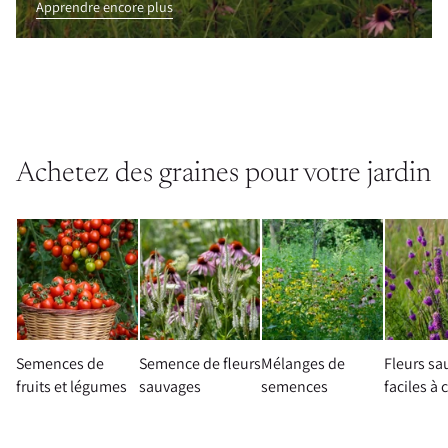
Apprendre encore plus
Achetez des graines pour votre jardin
Semences de
Semence de fleurs
Mélanges de
Fleurs sa
fruits et légumes
sauvages
semences
faciles à 