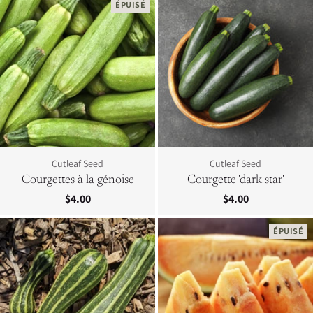
ÉPUISÉ
Cutleaf Seed
Cutleaf Seed
Courgettes à la génoise
Courgette 'dark star'
$4.00
$4.00
ÉPUISÉ