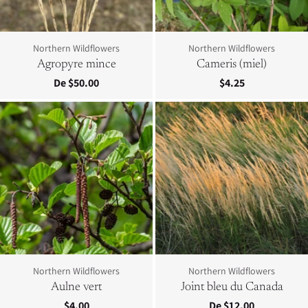
Northern Wildflowers
Northern Wildflowers
Agropyre mince
Cameris (miel)
De $50.00
$4.25
Northern Wildflowers
Northern Wildflowers
Aulne vert
Joint bleu du Canada
$4.00
De $12.00