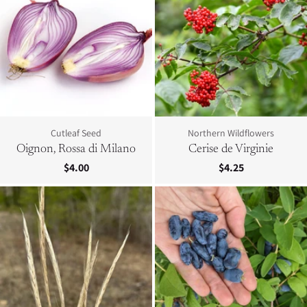
Cutleaf Seed
Northern Wildflowers
Oignon, Rossa di Milano
Cerise de Virginie
$4.00
$4.25