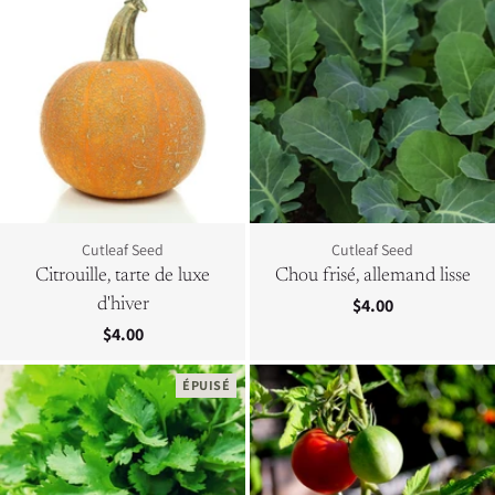
Cutleaf Seed
Cutleaf Seed
Citrouille, tarte de luxe
Chou frisé, allemand lisse
$4.00
d'hiver
$4.00
ÉPUISÉ