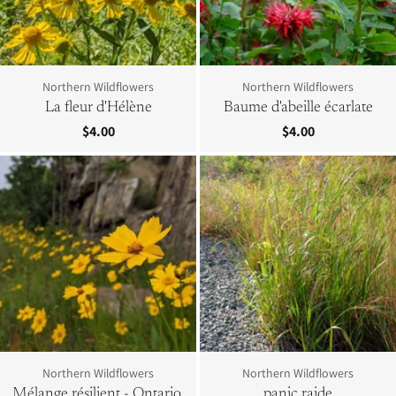
Northern Wildflowers
Northern Wildflowers
La fleur d'Hélène
Baume d'abeille écarlate
$4.00
$4.00
Northern Wildflowers
Northern Wildflowers
Mélange résilient - Ontario,
panic raide