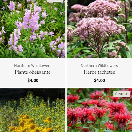
Northern Wildflowers
Northern Wildflowers
Plante obéissante
Herbe tachetée
$4.00
$4.00
ÉPUISÉ