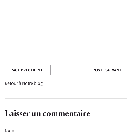
s'occuper des araignées-loups, les portant sur son dos jusqu'à
ce qu'elles soient assez grandes pour se débrouiller seules. Ce
qui est effrayant pour certains est mignon pour d'autres. Je
trouve ça adorable !
Bonne fête des mères!
Partagez cette publication
PAGE PRÉCÉDENTE
POSTE SUIVANT
Retour à Notre blog
Laisser un commentaire
Nom *