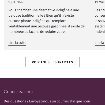
9 juil. 2026
19 mai 
Vous cherchez une alternative indigène à une
Les ca
pelouse traditionnelle ? Bien qu'il n'existe
conser
aucune plante indigène qui remplace
la sau
véritablement une pelouse gazonnée, il existe de
systèm
nombreuses façons de réduire votre...
indéni
Lire la suite
Lire la
VOIR TOUS LES ARTICLES
Contactez-nous
Des questions ? Envoyez-nous un courriel afin que nous