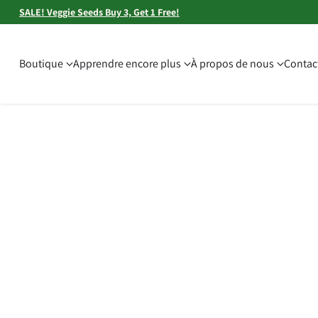
SALE! Veggie Seeds Buy 3, Get 1 Free!
Boutique
Apprendre encore plus
À propos de nous
Contac