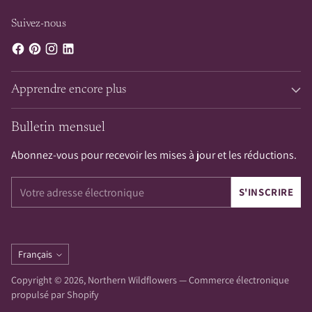
Suivez-nous
Apprendre encore plus
Bulletin mensuel
Abonnez-vous pour recevoir les mises à jour et les réductions.
Votre
S'INSCRIRE
adresse
électronique
Langue
Français
Copyright © 2026,
Northern Wildflowers
—
Commerce électronique
propulsé par Shopify