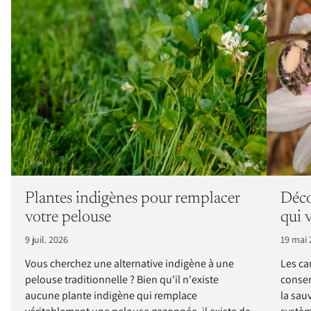
Plantes indigènes pour remplacer
Déco
votre pelouse
qui 
9 juil. 2026
19 mai 
Vous cherchez une alternative indigène à une
Les ca
pelouse traditionnelle ? Bien qu'il n'existe
conser
aucune plante indigène qui remplace
la sau