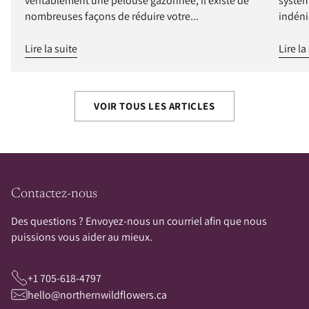
véritablement une pelouse gazonnée, il existe de
systèm
nombreuses façons de réduire votre...
indéni
Lire la suite
Lire la
VOIR TOUS LES ARTICLES
Contactez-nous
Des questions ? Envoyez-nous un courriel afin que nous
puissions vous aider au mieux.
+1 705-618-4797
hello@northernwildflowers.ca