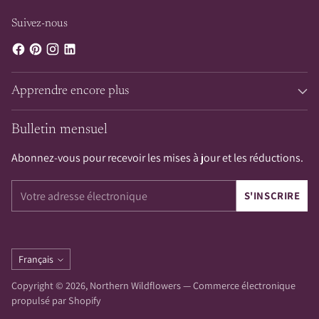
Suivez-nous
Apprendre encore plus
Bulletin mensuel
Abonnez-vous pour recevoir les mises à jour et les réductions.
Votre
S'INSCRIRE
adresse
électronique
Langue
Français
Copyright © 2026,
Northern Wildflowers
—
Commerce électronique
propulsé par Shopify