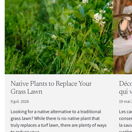
Native Plants to Replace Your
Déco
Grass Lawn
qui 
9 juil. 2026
19 mai 
Looking for a native alternative to a traditional
Les ca
grass lawn? While there is no native plant that
conser
truly replaces a turf lawn, there are plenty of ways
la sau
to reduce your...
systèm